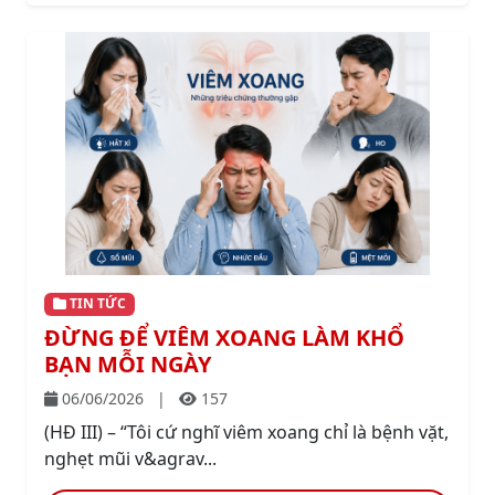
TIN TỨC
ĐỪNG ĐỂ VIÊM XOANG LÀM KHỔ
BẠN MỖI NGÀY
06/06/2026
|
157
(HĐ III) – “Tôi cứ nghĩ viêm xoang chỉ là bệnh vặt,
nghẹt mũi v&agrav...