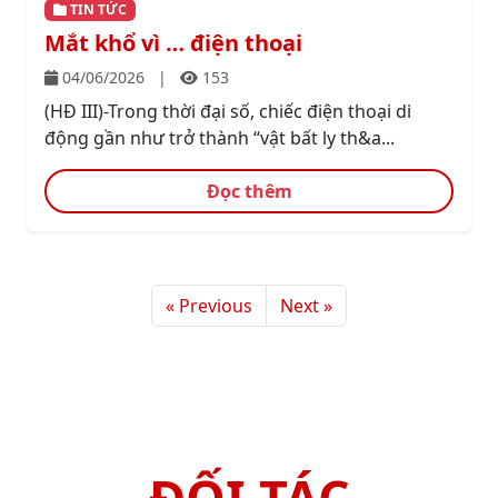
TIN TỨC
Mắt khổ vì … điện thoại
04/06/2026
|
153
(HĐ III)-Trong thời đại số, chiếc điện thoại di
động gần như trở thành “vật bất ly th&a...
Đọc thêm
« Previous
Next »
ĐỐI TÁC