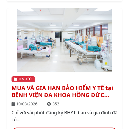
TIN TỨC
MUA VÀ GIA HẠN BẢO HIỂM Y TẾ tại
BỆNH VIỆN ĐA KHOA HỒNG ĐỨC...
10/03/2026
|
353
Chỉ với vài phút đăng ký BHYT, bạn và gia đình đã
có...