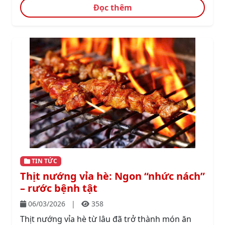
Đọc thêm
TIN TỨC
Thịt nướng vỉa hè: Ngon “nhức nách”
– rước bệnh tật
06/03/2026
|
358
Thịt nướng vỉa hè từ lâu đã trở thành món ăn