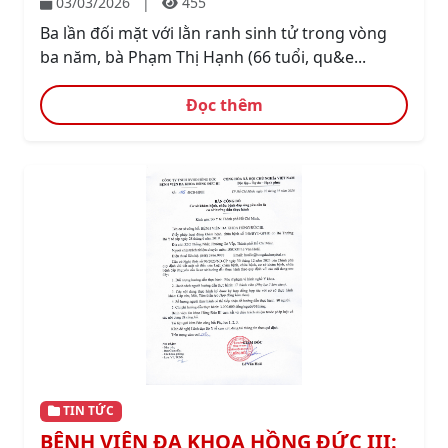
03/03/2026
|
455
Ba lần đối mặt với lằn ranh sinh tử trong vòng
ba năm, bà Phạm Thị Hạnh (66 tuổi, qu&e...
Đọc thêm
TIN TỨC
BỆNH VIỆN ĐA KHOA HỒNG ĐỨC III: