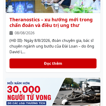
Theranostics – xu hướng mới trong
chẩn đoán và điều trị ung thư
08/08/2026
(HĐ III)- Ngày 8/8/2026, đoàn chuyên gia, bác sĩ
chuyên ngành ung bướu của Đài Loan – do ông
David L...
Đọc thêm