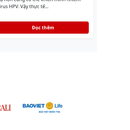
irus HPV. Vậy thực tế...
Đọc thêm