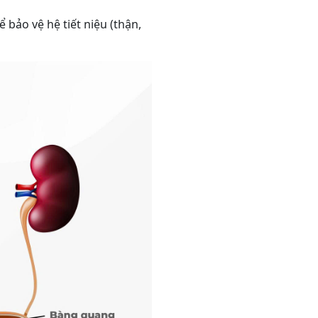
bảo vệ hệ tiết niệu (thận,