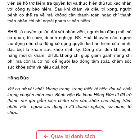
viện sẽ hỗ trợ kiểm tra quyền lợi và thực hiện thủ tục xác nhận 
với công ty bảo hiểm. Sau khi khám và điều trị xong, người 
bệnh có thể ra về mà không cần thanh toán hoặc chỉ thanh 
toán phần chi phí ngoài phạm vi bảo hiểm.
BHBL là quyền lợi lớn đối với nhân viên, người lao động một số 
cơ quan, tổ chức, doanh nghiệp. BS. Hoài khuyến cáo, người 
lao động nên chủ động sử dụng quyền lợi bảo hiểm của mình, 
đặc biệt là khám sức khỏe định kỳ. Đừng đợi đến khi bệnh 
nặng mới đi khám. BHBL không chỉ giúp giảm gánh nặng chi 
phí mà còn là cơ hội để người lao động tầm soát, chăm sóc 
sức khỏe sớm và hiệu quả hơn.
Hồng Đức
Với cơ sở vật chất khang trang, trang thiết bị hiện đại và chất 
lượng chuyên môn cao, Bệnh viện Đa khoa Hồng Đức III đã trở 
thành nơi gửi gắm việc chăm sóc sức khỏe cho hàng trăm 
nhân viên, người lao động ở 23 doanh nghiệp, cơ quan, tổ 
chức.
Quay lại danh sách