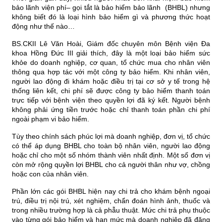
bảo lãnh viện phí– gọi tắt là bảo hiểm bảo lãnh  (BHBL) nhưng 
không biết đó là loại hình bảo hiểm gì và phương thức hoạt 
động như thế nào…
BS.CKII Lê Văn Hoài, Giám đốc chuyên môn Bệnh viện Đa 
khoa Hồng Đức III giải thích, đây là một loại bảo hiểm sức 
khỏe do doanh nghiệp, cơ quan, tổ chức mua cho nhân viên 
thông qua hợp tác với một công ty bảo hiểm. Khi nhân viên, 
người lao động đi khám hoặc điều trị tại cơ sở y tế trong hệ 
thống liên kết, chi phí sẽ được công ty bảo hiểm thanh toán 
trực tiếp với bệnh viện theo quyền lợi đã ký kết. Người bệnh 
không phải ứng tiền trước hoặc chỉ thanh toán phần chi phí 
ngoài phạm vi bảo hiểm.
Tùy theo chính sách phúc lợi mà doanh nghiệp, đơn vị, tổ chức 
có thể áp dụng BHBL cho toàn bộ nhân viên, người lao động 
hoặc chỉ cho một số nhóm thành viên nhất định. Một số đơn vị 
còn mở rộng quyền lợi BHBL cho cả người thân như vợ, chồng 
hoặc con của nhân viên.
Phần lớn các gói BHBL hiện nay chi trả cho khám bệnh ngoại 
trú, điều trị nội trú, xét nghiệm, chẩn đoán hình ảnh, thuốc và 
trong nhiều trường hợp là cả phẫu thuật. Mức chi trả phụ thuộc 
vào từng gói bảo hiểm và hạn mức mà doanh nghiệp đã đăng 