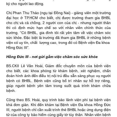
ký cho người lao động.
Chị Phan Thu Thảo (ngụ tại Đồng Nai) - giảng viên một trường 
đại học ở TP.HCM cho biết, chị được trường tham gia BHBL 
cho chị và cả chồng, 2 người con của chị - nhưng người thân 
thì có định mức hạn chế so với nhân viên chính thức của 
trường. “Có BHBL, gia đình tôi rất yên tâm về việc chăm sóc 
sức khỏe. Đặc biệt là trường đã tham gia BHBL ở những bệnh 
viện có uy tín, chất  lượng cao, trong đó có Bệnh viện Đa khoa  
Hồng Đức III”.
Hồng Đức III - nơi gửi gắm
việc chăm sóc sức khỏe
BS.CKII Lê Văn Hoài, Giám đốc chuyên môn của bệnh viện 
cho biết, các khoa phòng từ khám bệnh, xét nghiệm, chẩn 
đoán hình ảnh đến điều trị nội trú đều sẵn sàng phục vụ người 
bệnh có BHBL. Bệnh viện cũng bố trí nhân sự hỗ trợ riêng, 
giúp người bệnh yên tâm trong suốt quá trình khám chữa 
bệnh.
Cũng theo BS. Hoài, quy trình bảo lãnh viện phí tại bệnh viện 
khá đơn giản. Khi đến khám tại Bệnh viện Đa khoa Hồng Đức 
III, người bệnh chỉ cần xuất trình thẻ BHBL hoặc ứng dụng điện 
tử của công ty bảo hiểm cùng giấy tờ tùy thân. Nhân viên bệnh 