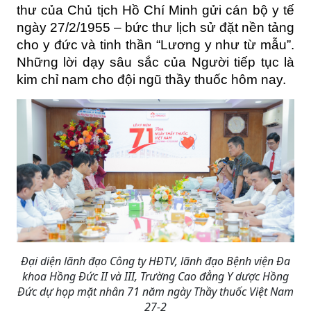
thư của Chủ tịch Hồ Chí Minh gửi cán bộ y tế 
ngày 27/2/1955 – bức thư lịch sử đặt nền tảng 
cho y đức và tinh thần “Lương y như từ mẫu”. 
Những lời dạy sâu sắc của Người tiếp tục là 
kim chỉ nam cho đội ngũ thầy thuốc hôm nay.
Đại diện lãnh đạo Công ty HĐTV, lãnh đạo Bệnh viện Đa
khoa Hồng Đức II và III, Trường Cao đẳng Y dược Hồng
Đức dự họp mặt nhân 71 năm ngày Thầy thuốc Việt Nam
27-2