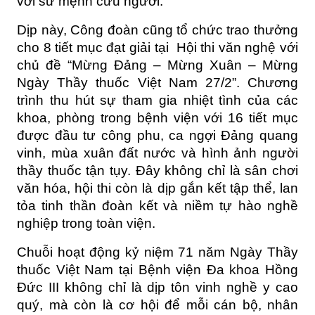
với sứ mệnh cứu người.
Dịp này, Công đoàn cũng tổ chức trao thưởng 
cho 8 tiết mục đạt giải tại  Hội thi văn nghệ với 
chủ đề “Mừng Đảng – Mừng Xuân – Mừng 
Ngày Thầy thuốc Việt Nam 27/2”. Chương 
trình thu hút sự tham gia nhiệt tình của các 
khoa, phòng trong bệnh viện với 16 tiết mục 
được đầu tư công phu, ca ngợi Đảng quang 
vinh, mùa xuân đất nước và hình ảnh người 
thầy thuốc tận tụy. Đây không chỉ là sân chơi 
văn hóa, hội thi còn là dịp gắn kết tập thể, lan 
tỏa tinh thần đoàn kết và niềm tự hào nghề 
nghiệp trong toàn viện.
Chuỗi hoạt động kỷ niệm 71 năm Ngày Thầy 
thuốc Việt Nam tại Bệnh viện Đa khoa Hồng 
Đức III không chỉ là dịp tôn vinh nghề y cao 
quý, mà còn là cơ hội để mỗi cán bộ, nhân 