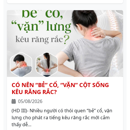
CÓ NÊN “BẺ” CỔ, “VẶN” CỘT SỐNG
KÊU RĂNG RẮC?
05/08/2026
(HD III)- Nhiều người có thói quen “bẻ” cổ, vặn
lưng cho phát ra tiếng kêu răng rắc mới cảm
thấy dễ...