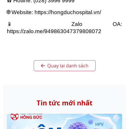
☎️ Hotline: (028) 3996 9999
🌐 Website: https://hongduchospital.vn/
📱 Zalo OA: 
https://zalo.me/949863047379808072
Quay lại danh sách
Tin tức mới nhất