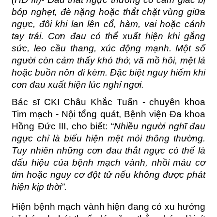
bóp nghẹt, đè nặng hoặc thắt chặt vùng giữa 
ngực, đôi khi lan lên cổ, hàm, vai hoặc cánh 
tay trái. Cơn đau có thể xuất hiện khi gắng 
sức, leo cầu thang, xúc động mạnh. Một số 
người còn cảm thấy khó thở, vã mồ hôi, mệt lả 
hoặc buồn nôn đi kèm. Đặc biệt nguy hiểm khi 
cơn đau xuất hiện lúc nghỉ ngơi.
Bác sĩ CKI Châu Khắc Tuấn - chuyên khoa 
Tim mạch - Nội tổng quát, Bệnh viện Đa khoa 
Hồng Đức III, cho biết: “
Nhiều người nghĩ đau 
ngực chỉ là biểu hiện mệt mỏi thông thường. 
Tuy nhiên những cơn đau thắt ngực có thể là 
dấu hiệu của bệnh mạch vành, nhồi máu cơ 
tim hoặc nguy cơ đột tử nếu không được phát 
hiện kịp thời”.
Hiện bệnh mạch vành hiện đang có xu hướng 