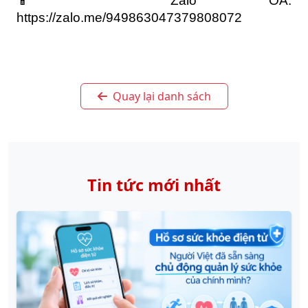
📱 Zalo OA: 
https://zalo.me/949863047379808072
Quay lại danh sách
Tin tức mới nhất