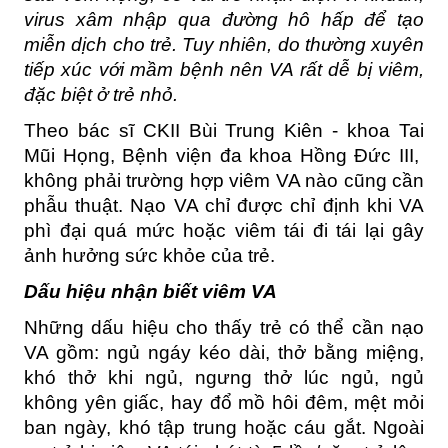
virus xâm nhập qua đường hô hấp để tạo 
miễn dịch cho trẻ. Tuy nhiên, do thường xuyên 
tiếp xúc với mầm bệnh nên VA rất dễ bị viêm, 
đặc biệt ở trẻ nhỏ.
Theo bác sĩ CKII Bùi Trung Kiên - khoa Tai 
Mũi Họng, Bệnh viện đa khoa Hồng Đức III,  
không phải trường hợp viêm VA nào cũng cần 
phẫu thuật. Nạo VA chỉ được chỉ định khi VA 
phì đại quá mức hoặc viêm tái đi tái lại gây 
ảnh hưởng sức khỏe của trẻ.
Dấu hiệu nhận biết viêm VA
Những dấu hiệu cho thấy trẻ có thể cần nạo 
VA gồm: ngủ ngáy kéo dài, thở bằng miệng, 
khó thở khi ngủ, ngưng thở lúc ngủ, ngủ 
không yên giấc, hay đổ mồ hôi đêm, mệt mỏi 
ban ngày, khó tập trung hoặc cáu gắt. Ngoài 