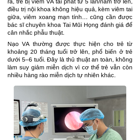
ra, trẻ bị viêm VA tái phát từ 5 lần/năm trở lên, 
điều trị nội khoa không hiệu quả, kèm viêm tai 
giữa, viêm xoang mạn tính… cũng cần được 
bác sĩ chuyên khoa Tai Mũi Họng đánh giá để 
cân nhắc phẫu thuật.
Nạo VA thường được thực hiện cho trẻ từ 
khoảng 20 tháng tuổi trở lên, phổ biến ở trẻ 
dưới 5–6 tuổi. Đây là thủ thuật an toàn, không 
làm suy giảm miễn dịch vì cơ thể trẻ vẫn còn 
nhiều hàng rào miễn dịch tự nhiên khác.