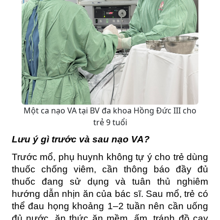
Một ca nạo VA tại BV đa khoa Hồng Đức III cho
trẻ 9 tuổi
Lưu ý gì trước và sau nạo VA?
Trước mổ, phụ huynh không tự ý cho trẻ dùng 
thuốc chống viêm, cần thông báo đầy đủ 
thuốc đang sử dụng và tuân thủ nghiêm 
hướng dẫn nhịn ăn của bác sĩ. Sau mổ, trẻ có 
thể đau họng khoảng 1–2 tuần nên cần uống 
đủ nước, ăn thức ăn mềm, ấm, tránh đồ cay 