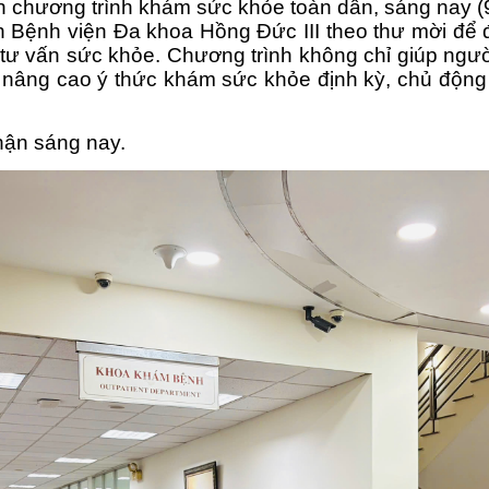
ện chương trình khám sức khỏe toàn dân, sáng nay (
Bệnh viện Đa khoa Hồng Đức III theo thư mời để 
 tư vấn sức khỏe. Chương trình không chỉ giúp ngư
 nâng cao ý thức khám sức khỏe định kỳ, chủ độn
hận sáng nay
.