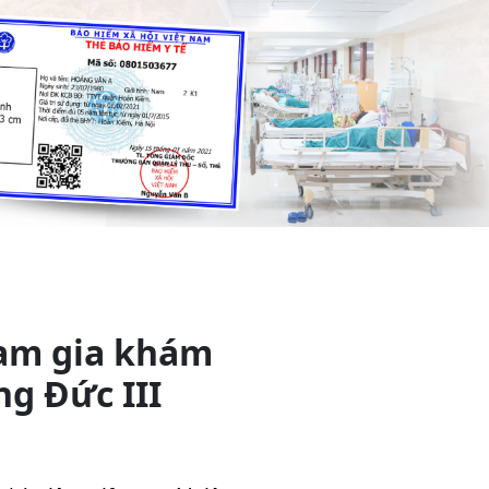
am gia khám
g Đức III