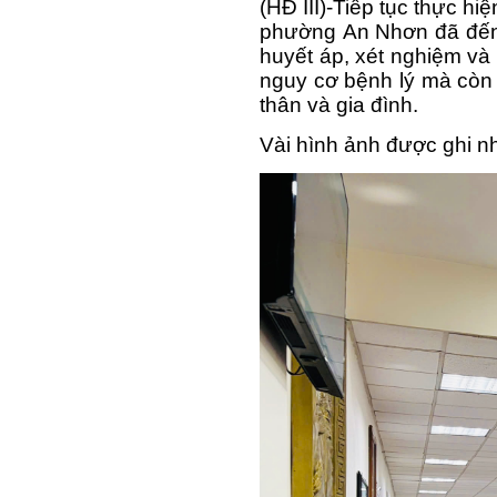
(HĐ III)-
Tiếp tục thực hi
phường An Nhơn đã đến 
huyết áp, xét nghiệm và
nguy cơ bệnh lý mà còn
thân và gia đình.
Vài hình ảnh được ghi n