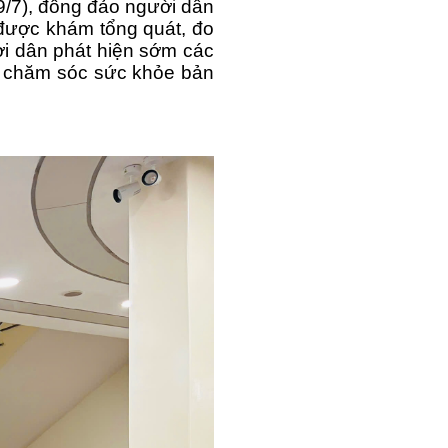
9/7), đông đảo người dân
được khám tổng quát, đo
ời dân phát hiện sớm các
g chăm sóc sức khỏe bản