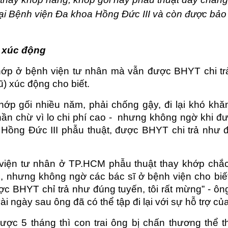
tại Bệnh viện Đa khoa Hồng Đức III và còn được bảo h
 xúc động
hớp ở bệnh viện tư nhân mà vẫn được BHYT chi trả
ũ) xúc động cho biết.
hớp gối nhiều năm, phải chống gậy, đi lại khó khă
ần chừ vì lo chi phí cao -  nhưng không ngờ khi đư
Hồng Đức III phẫu thuật, được BHYT chi trả như đú
 viện tư nhân ở TP.HCM phẫu thuật thay khớp chắ
 nhưng không ngờ các bác sĩ ở bệnh viện cho biết
ợc BHYT chỉ trả như đúng tuyến, tôi rất mừng” - ôn
vài ngày sau ông đã có thể tập đi lại với sự hỗ trợ củ
ược 5 tháng thì con trai ông bị chấn thương thể 