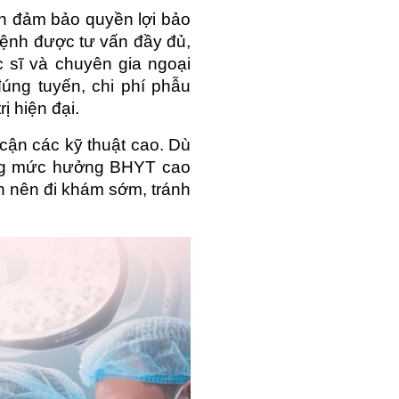
n đảm bảo quyền lợi bảo 
ệnh được tư vấn đầy đủ, 
 sĩ và chuyên gia ngoại 
ng tuyến, chi phí phẫu 
ị hiện đại.
ận các kỹ thuật cao. Dù 
ụng mức hưởng BHYT cao 
h nên đi khám sớm, tránh 