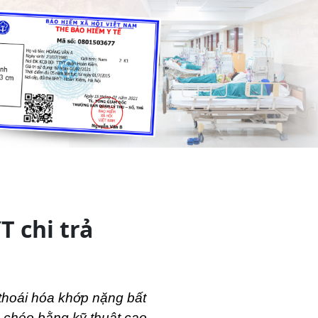
 chi trả
thoái hóa khớp nặng bất 
 chéo bằng kỹ thuật cao 