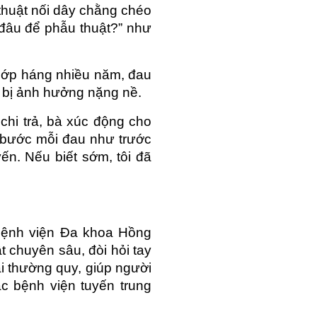
thuật nối dây chằng chéo 
 đâu để phẫu thuật?” như 
hớp háng nhiều năm, đau 
à bị ảnh hưởng nặng nề.
i trả, bà xúc động cho 
 bước mỗi đau như trước 
n. Nếu biết sớm, tôi đã 
ệnh viện Đa khoa Hồng 
 chuyên sâu, đòi hỏi tay 
ai thường quy, giúp người 
 bệnh viện tuyến trung 