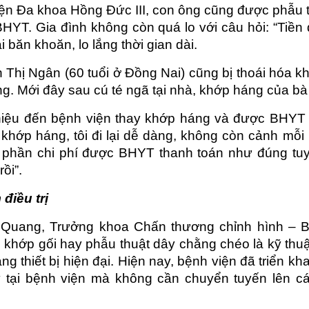
 viện Đa khoa Hồng Đức III, con ông cũng được phẫu 
 BHYT. Gia đình không còn quá lo với câu hỏi: “Tiền
 băn khoăn, lo lắng thời gian dài.
Thị Ngân (60 tuổi ở Đồng Nai) cũng bị thoái hóa k
ng. Mới đây sau cú té ngã tại nhà, khớp háng của b
hiệu đến bệnh viện thay khớp háng và được BHYT ch
y khớp háng, tôi đi lại dễ dàng, không còn cảnh mỗi
à phần chi phí được BHYT thanh toán như đúng tuyế
ồi”.
điều trị
 Quang, Trưởng khoa Chấn thương chỉnh hình – B
, khớp gối hay phẫu thuật dây chằng chéo là kỹ thuật
g thiết bị hiện đại. Hiện nay, bệnh viện đã triển kh
y tại bệnh viện mà không cần chuyển tuyến lên các