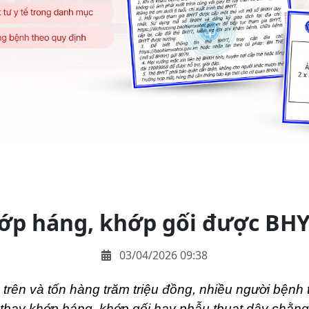
ớp háng, khớp gối được BHYT
03/04/2026 09:38
 trên và tốn hàng trăm triệu đồng, nhiều người bệnh 
 thay khớp háng, khớp gối hay phẫu thuạt dây chằng