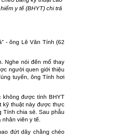
iểm y tế (BHYT) chi trả 
” - ông Lê Văn Tính (62 
n. Nghe nói đến mổ thay 
ợc người quen giới thiệu 
ng tuyến, ông Tính hơi 
c không được tính BHYT 
 kỹ thuật này được thực 
g Tính chia sẻ. Sau phẫu 
a nhân viên y tế.
thao đứt dây chằng chéo 