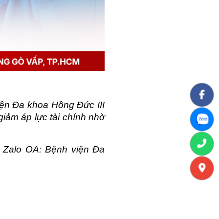
iện Đa khoa Hồng Đức III 
iảm áp lực tài chính nhờ 
c Zalo OA: Bệnh viện Đa 