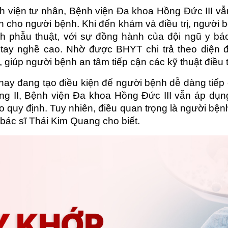
nh viện tư nhân, Bệnh viện Đa khoa Hồng Đức III vẫ
n cho người bệnh. Khi đến khám và điều trị, người b
ịnh phẫu thuật, với sự đồng hành của đội ngũ y bác
 tay nghề cao. Nhờ được BHYT chi trả theo diện đú
giúp người bệnh an tâm tiếp cận các kỹ thuật điều tr
ay đang tạo điều kiện để người bệnh dễ dàng tiếp c
ạng II, Bệnh viện Đa khoa Hồng Đức III vẫn áp d
 quy định. Tuy nhiên, điều quan trọng là người bện
, bác sĩ Thái Kim Quang cho biết.