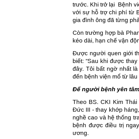
trước. Khi trở lại  Bệnh
với sự hỗ trợ chi phí từ
gia đình ông đã từng phải
Còn trường hợp bà Phan 
kéo dài, hạn chế vận độ
Được người quen giới t
biết: “Sau khi được tha
đây. Tôi bất ngờ nhất l
đến bệnh viện mổ từ lâu r
Để người bệnh yên tâm 
Theo BS. CKI Kim Thái
Đức III - thay khớp háng
nghề cao và hệ thống tran
bệnh được điều trị nga
ương.