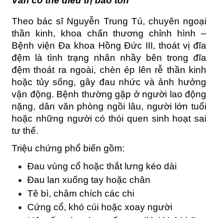
Vẫn có thể điều trị bảo tồn
Theo bác sĩ Nguyễn Trung Tú, chuyên ngoại 
thần kinh, khoa chấn thương chỉnh hình – 
Bệnh viện Đa khoa Hồng Đức III, thoát vị đĩa 
đệm là tình trạng nhân nhầy bên trong đĩa 
đệm thoát ra ngoài, chèn ép lên rễ thần kinh 
hoặc tủy sống, gây đau nhức và ảnh hưởng 
vận động. Bệnh thường gặp ở người lao động 
nặng, dân văn phòng ngồi lâu, người lớn tuổi 
hoặc những người có thói quen sinh hoạt sai 
tư thế.
Triệu chứng phổ biến gồm:
Đau vùng cổ hoặc thắt lưng kéo dài
Đau lan xuống tay hoặc chân
Tê bì, châm chích các chi
Cứng cổ, khó cúi hoặc xoay người