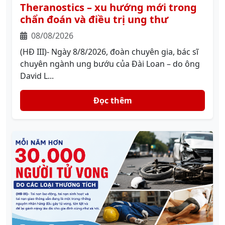
Theranostics – xu hướng mới trong
chẩn đoán và điều trị ung thư
08/08/2026
(HĐ III)- Ngày 8/8/2026, đoàn chuyên gia, bác sĩ
chuyên ngành ung bướu của Đài Loan – do ông
David L...
Đọc thêm