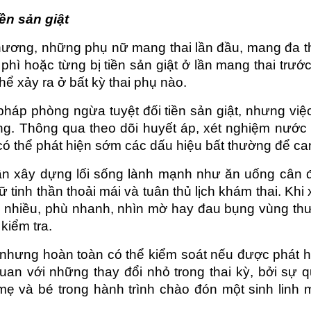
ền sản giật
ương, những phụ nữ mang thai lần đầu, mang đa thai
phì hoặc từng bị tiền sản giật ở lần mang thai trướ
hể xảy ra ở bất kỳ thai phụ nào.
pháp phòng ngừa tuyệt đối tiền sản giật, nhưng việc
ọng. Thông qua theo dõi huyết áp, xét nghiệm nước t
ĩ có thể phát hiện sớm các dấu hiệu bất thường để can
n xây dựng lối sống lành mạnh như ăn uống cân đố
ữ tinh thần thoải mái và tuân thủ lịch khám thai. Khi 
nhiều, phù nhanh, nhìn mờ hay đau bụng vùng thượ
kiểm tra.
 nhưng hoàn toàn có thể kiểm soát nếu được phát hi
uan với những thay đổi nhỏ trong thai kỳ, bởi sự q
mẹ và bé trong hành trình chào đón một sinh linh 