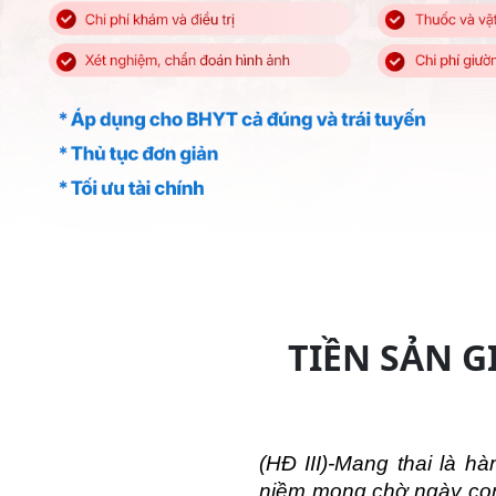
TIỀN SẢN G
(HĐ III)-Mang thai là h
niềm mong chờ ngày con