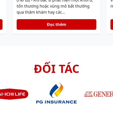
(HĐ III) - Khi bác sĩ phát hiện một khối u,
v
tổn thương hoặc vùng mô bất thường
m
qua thăm khám hay các...
Đọc thêm
ĐỐI TÁC