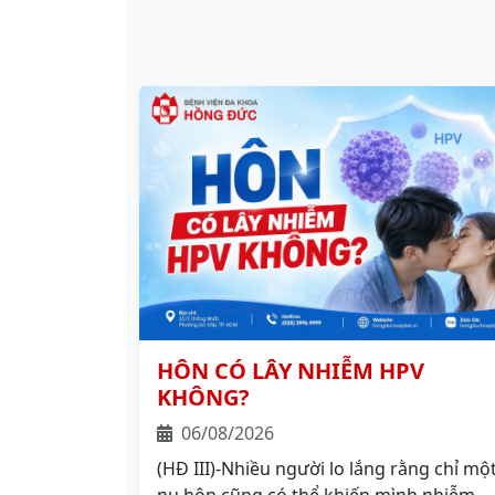
HÔN CÓ LÂY NHIỄM HPV
KHÔNG?
06/08/2026
(HĐ III)-Nhiều người lo lắng rằng chỉ mộ