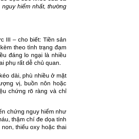
 nguy hiểm nhất, thường 
I – cho biết: Tiền sản 
 kèm theo tình trạng đạm 
u đáng lo ngại là nhiều 
ai phụ rất dễ chủ quan.
éo dài, phù nhiều ở mặt 
ượng vị, buồn nôn hoặc 
ệu chứng rõ ràng và chỉ 
biến chứng nguy hiểm như 
máu, thậm chí đe dọa tính 
non, thiếu oxy hoặc thai 