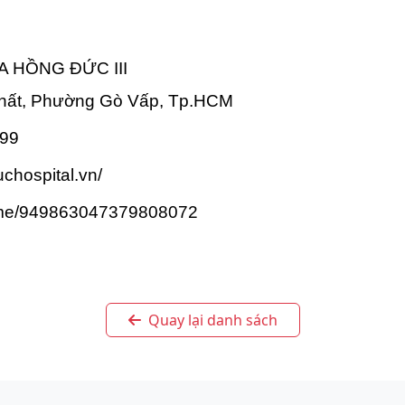
A HỒNG ĐỨC III
 Nhất, Phường Gò Vấp, Tp.HCM
999
uchospital.vn/
lo.me/949863047379808072
Quay lại danh sách