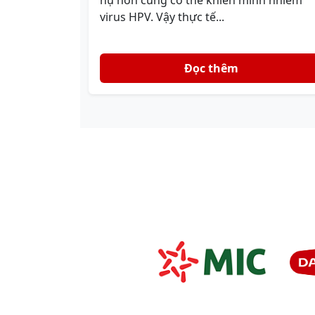
nụ hôn cũng có thể khiến mình nhiễm
virus HPV. Vậy thực tế...
Đọc thêm