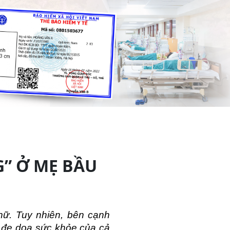
G” Ở MẸ BẦU
nữ. Tuy nhiên, bên cạnh 
đe dọa sức khỏe của cả 