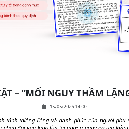
IẬT – “MỐI NGUY THẦM LẶN
15/05/2026 14:00
ành trình thiêng liêng và hạnh phúc của người phụ 
 chào đời vẫn luôn tồn tại những nguy cơ âm thầm 