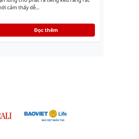
ặn lưng cho phát ra tiếng kêu răng rắc
ới cảm thấy dễ...
Đọc thêm