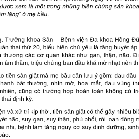
 được xem là một trong những biến chứng sản khoa
ầm lặng” ở mẹ bầu.
, Trưởng khoa Sản – Bệnh viện Đa khoa Hồng Đức II
uần thai thứ 20, biểu hiện chủ yếu là tăng huyết áp
n thương các cơ quan khác như gan, thận, não. Điề
ển âm thầm, triệu chứng ban đầu khá mờ nhạt nên th
o tiền sản giật mà mẹ bầu cần lưu ý gồm: đau đầu k
nhanh bất thường, nhìn mờ, hoa mắt, đau vùng th
nhiên, cũng có trường hợp hoàn toàn không có tri
thai định kỳ.
 và xử trí kịp thời, tiền sản giật có thể gây nhiều 
uyết não, suy gan, suy thận, phù phổi, rối loạn đông 
i nhi, bệnh làm tăng nguy cơ suy dinh dưỡng, sinh 
báo.