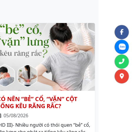
CÓ NÊN “BẺ” CỔ, “VẶN” CỘT
SỐNG KÊU RĂNG RẮC?
05/08/2026
HD III)- Nhiều người có thói quen “bẻ” cổ,