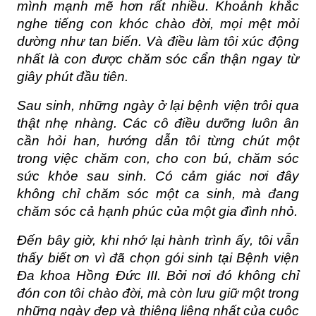
mình mạnh mẽ hơn rất nhiều. Khoảnh khắc 
nghe tiếng con khóc chào đời, mọi mệt mỏi 
dường như tan biến. Và điều làm tôi xúc động 
nhất là con được chăm sóc cẩn thận ngay từ 
giây phút đầu tiên.
Sau sinh, những ngày ở lại bệnh viện trôi qua 
thật nhẹ nhàng. Các cô điều dưỡng luôn ân 
cần hỏi han, hướng dẫn tôi từng chút một 
trong việc chăm con, cho con bú, chăm sóc 
sức khỏe sau sinh. Có cảm giác nơi đây 
không chỉ chăm sóc một ca sinh, mà đang 
chăm sóc cả hạnh phúc của một gia đình nhỏ.
Đến bây giờ, khi nhớ lại hành trình ấy, tôi vẫn 
thấy biết ơn vì đã chọn gói sinh tại Bệnh viện 
Đa khoa Hồng Đức III. Bởi nơi đó không chỉ 
đón con tôi chào đời, mà còn lưu giữ một trong 
những ngày đẹp và thiêng liêng nhất của cuộc 