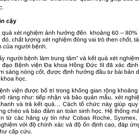
c.
tin cậy
ết quả xét nghiệm ảnh hưởng đến  khoảng 60 – 80% q
 đó, chất lượng xét nghiệm đóng vai trò then chốt, tá
àn của người bệnh.
ấy người bệnh làm trung tâm” và kết quả xét nghiệm
lãnh đạo Bệnh viện Đa khoa Hồng Đức III đã xác định
m sàng nòng cốt, được định hướng đầu tư bài bản dự
 khoa học.
nh viện được bố trí trong không gian rộng khoảng 
õ ràng như: tiếp nhận và bảo quản mẫu, xét nghiệ
t nhanh và trả kết quả… Cách tổ chức này giúp quy t
ng chéo và bảo đảm an toàn sinh học. Hệ thống má
ến từ các hãng uy tín như Cobas Roche, Sysmex,
 nghiệm với độ chính xác và độ ổn định cao, đáp ứn
hư cấp cứu.