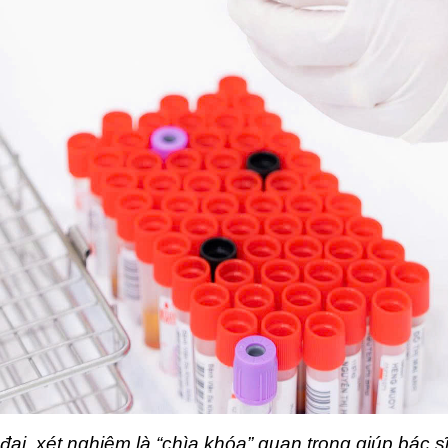
đại, xét nghiệm là “chìa khóa” quan trọng giúp bác s