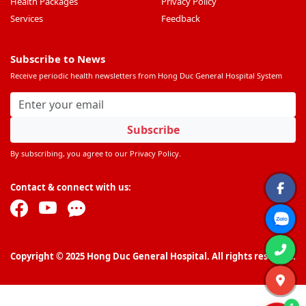
Health Packages
Privacy Policy
Services
Feedback
Subscribe to News
Receive periodic health newsletters from Hong Duc General Hospital System
Subscribe
By subscribing, you agree to our Privacy Policy.
Contact & connect with us:
Copyright © 2025 Hong Duc General Hospital. All rights reserved.