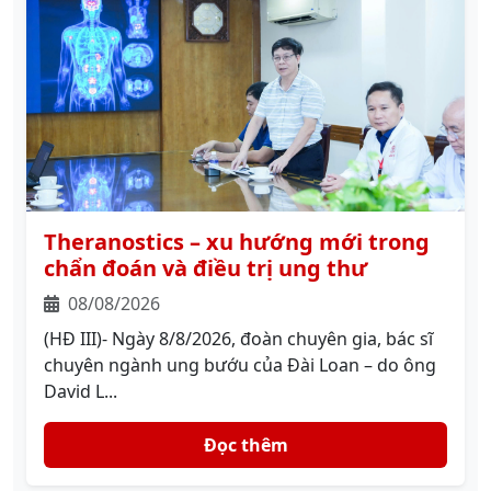
Theranostics – xu hướng mới trong
chẩn đoán và điều trị ung thư
08/08/2026
(HĐ III)- Ngày 8/8/2026, đoàn chuyên gia, bác sĩ
chuyên ngành ung bướu của Đài Loan – do ông
David L...
Đọc thêm